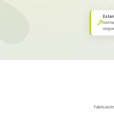
Estam
norma
respon
Fabricación