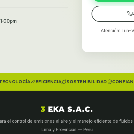
–1:00pm
Atención: Lun–
TECNOLOGÍA
EFICIENCIA
SOSTENIBILIDAD
CONFIAN
3
EKA S.A.C.
ara el control de emisiones al aire y el manejo eficiente de fluidos 
Lima y Provincias — Perú