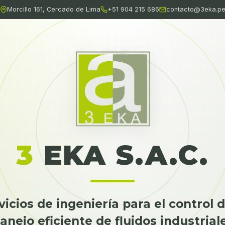
Morcillo 161, Cercado de Lima
+51 904 215 686
contacto@3eka.p
3
EKA S.A.C.
icios de ingeniería para el control 
nejo eficiente de fluidos industrial