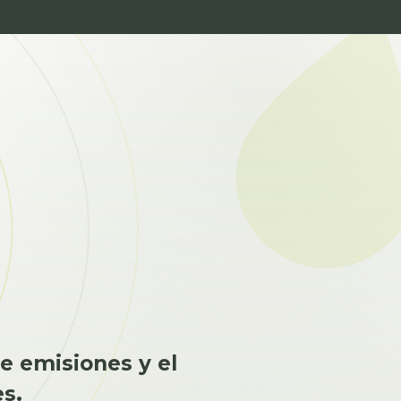
e
de emisiones y el
es.