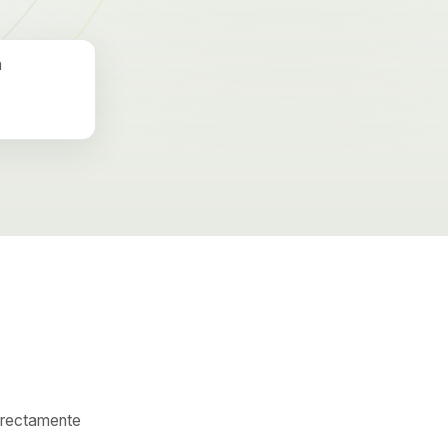
n
directamente