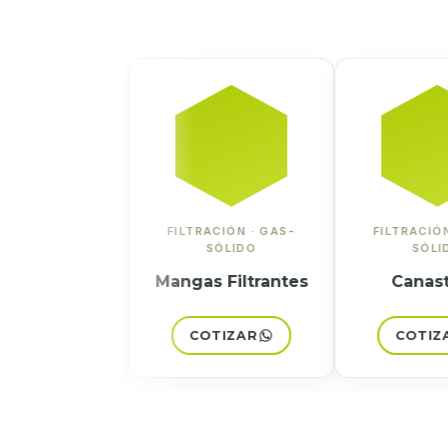
N · GAS-
FILTRACIÓN · GAS-
FILTRACIÓN · G
IDO
SÓLIDO
SÓLIDO
res de
Mangas Filtrantes
Canastilla
vo
ZAR
COTIZAR
COTIZAR