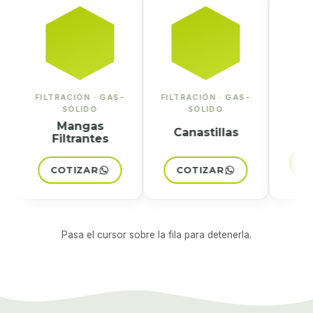
FILTRACIÓN · GAS-
FILTRACIÓN · GAS-
SEL
SÓLIDO
SÓLIDO
S
Mangas
Mec
Canastillas
Filtrantes
CO
COTIZAR
COTIZAR
Pasa el cursor sobre la fila para detenerla.