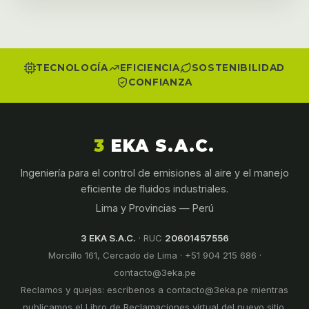
TECNOLOGÍA
EFICIENCIA
SOSTENIBILIDAD
CONFIANZA
3
EKA S.A.C.
Ingeniería para el control de emisiones al aire y el manejo
eficiente de fluidos industriales.
Lima y Provincias — Perú
3 EKA S.A.C.
· RUC
20601457556
Morcillo 161, Cercado de Lima ·
+51 904 215 686
·
contacto@3eka.pe
Reclamos y quejas: escríbenos a
contacto@3eka.pe
mientras
publicamos el Libro de Reclamaciones virtual del nuevo sitio.